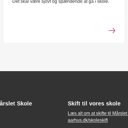
Det skal være sjovt og spændende at gå i skole.
årslet Skole
Skift til vores skole
Læs alt om at skifte til Mårsle
aarhus.dk/skoleskift