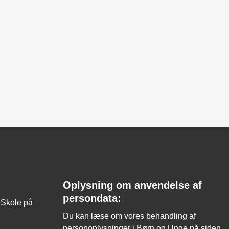
Oplysning om anvendelse af
persondata:
t Skole på
Du kan læse om vores behandling af
personoplysninger i Børn og Unge på siden